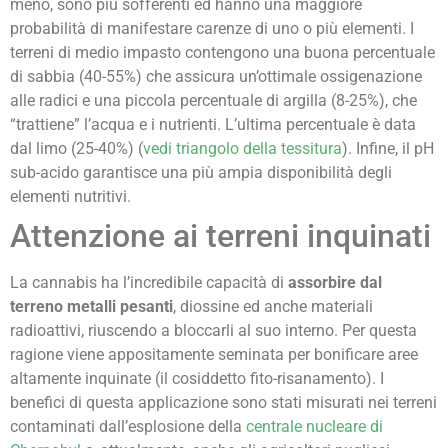
meno, sono più sofferenti ed hanno una maggiore
probabilità di manifestare carenze di uno o più elementi. I
terreni di medio impasto contengono una buona percentuale
di sabbia (40-55%) che assicura un’ottimale ossigenazione
alle radici e una piccola percentuale di argilla (8-25%), che
“trattiene” l’acqua e i nutrienti. L’ultima percentuale è data
dal limo (25-40%) (
vedi triangolo della tessitura
). Infine, il pH
sub-acido garantisce una più ampia disponibilità degli
elementi nutritivi.
Attenzione ai terreni inquinati
La cannabis ha l’incredibile capacità di
assorbire dal
terreno metalli pesanti
, diossine ed anche materiali
radioattivi, riuscendo a bloccarli al suo interno. Per questa
ragione viene appositamente seminata per bonificare aree
altamente inquinate (il cosiddetto fito-risanamento). I
benefici di questa applicazione sono stati misurati nei terreni
contaminati dall’esplosione della
centrale nucleare di