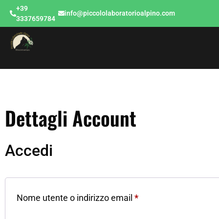
+39
info@piccololaboratorioalpino.com
3337659784
Dettagli Account
Accedi
Nome utente o indirizzo email
*