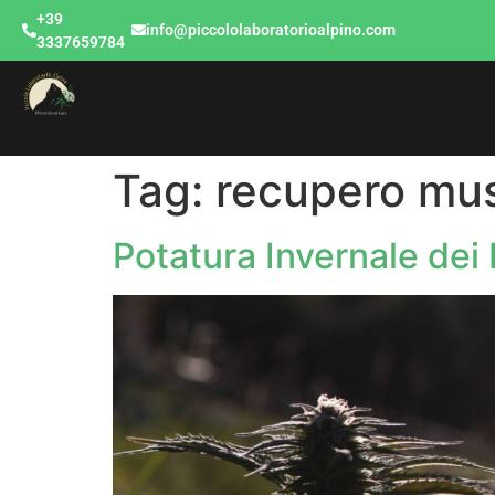
+39
info@piccololaboratorioalpino.com
3337659784
Tag:
recupero mus
Potatura Invernale dei