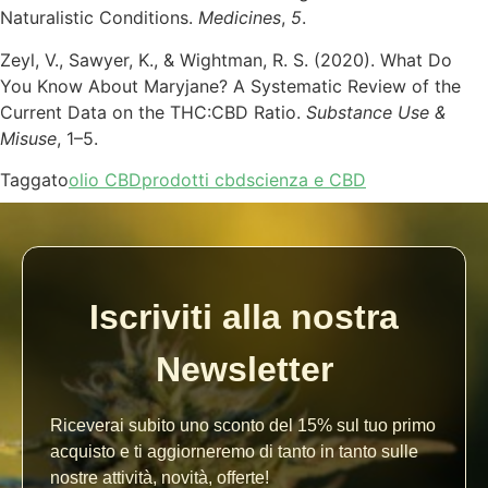
Naturalistic Conditions.
Medicines
,
5
.
Zeyl, V., Sawyer, K., & Wightman, R. S. (2020). What Do
You Know About Maryjane? A Systematic Review of the
Current Data on the THC:CBD Ratio.
Substance Use &
Misuse
, 1–5.
Taggato
olio CBD
prodotti cbd
scienza e CBD